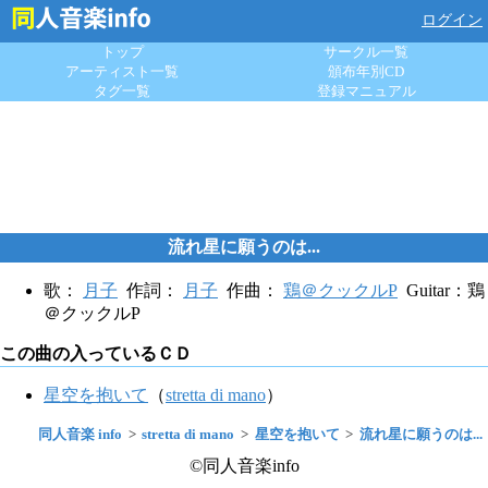
ログイン
トップ
サークル一覧
アーティスト一覧
頒布年別CD
タグ一覧
登録マニュアル
流れ星に願うのは...
歌：
月子
作詞：
月子
作曲：
鶏＠クックルP
Guitar：鶏
＠クックルP
この曲の入っているＣＤ
星空を抱いて
（
stretta di mano
）
同人音楽 info
stretta di mano
星空を抱いて
流れ星に願うのは...
©同人音楽info