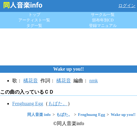
ログイン
トップ
サークル一覧
アーティスト一覧
頒布年別CD
タグ一覧
登録マニュアル
Wake up you!!
歌：
橘花音
作詞：
橘花音
編曲：
nmk
この曲の入っているＣＤ
Fenghuang Egg
（
もぱた。
）
同人音楽 info
もぱた。
Fenghuang Egg
Wake up you!!
©同人音楽info