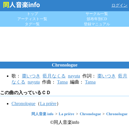
ログイン
トップ
サークル一覧
アーティスト一覧
頒布年別CD
タグ一覧
登録マニュアル
Chronologue
歌：
棗いつき
藍月なくる
nayuta
作詞：
棗いつき
藍月
なくる
nayuta
作曲：
Tansa
編曲：
Tansa
この曲の入っているＣＤ
Chronologue
（
La prière
）
同人音楽 info
La prière
Chronologue
Chronologue
©同人音楽info