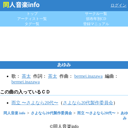
ログイン
トップ
サークル一覧
アーティスト一覧
頒布年別CD
タグ一覧
登録マニュアル
あゆみ
歌：
茶太
作詞：
茶太
作曲：
bermei.inazawa
編曲：
bermei.inazawa
この曲の入っているＣＤ
而立 〜さよなら20代〜
（
さよなら20代製作委員会
）
同人音楽 info
さよなら20代製作委員会
而立 〜さよなら20代〜
あゆ
み
©同人音楽info