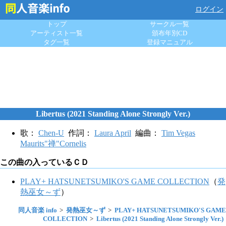
ログイン
トップ
サークル一覧
アーティスト一覧
頒布年別CD
タグ一覧
登録マニュアル
Libertus (2021 Standing Alone Strongly Ver.)
歌：
Chen-U
作詞：
Laura April
編曲：
Tim Vegas
Maurits"禅"Cornelis
この曲の入っているＣＤ
PLAY+ HATSUNETSUMIKO'S GAME COLLECTION
（
発
熱巫女～ず
）
同人音楽 info
発熱巫女～ず
PLAY+ HATSUNETSUMIKO'S GAME
COLLECTION
Libertus (2021 Standing Alone Strongly Ver.)