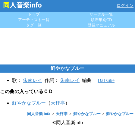
ログイン
トップ
サークル一覧
アーティスト一覧
頒布年別CD
タグ一覧
登録マニュアル
鮮やかなブルー
歌：
朱南レイ
作詞：
朱南レイ
編曲：
Da1suke
この曲の入っているＣＤ
鮮やかなブルー
（
天秤亭
）
同人音楽 info
天秤亭
鮮やかなブルー
鮮やかなブルー
©同人音楽info