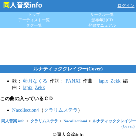
ログイン
トップ
サークル一覧
アーティスト一覧
頒布年別CD
タグ一覧
登録マニュアル
ルナティッククレイジー(Cover)
歌：
藍月なくる
作詞：
PANXI
作曲：
lapix
Zekk
編
曲：
lapix
Zekk
この曲の入っているＣＤ
Nacollection4
（
クラリムステラ
）
同人音楽 info
クラリムステラ
Nacollection4
ルナティッククレイジー
(Cover)
©同人音楽info