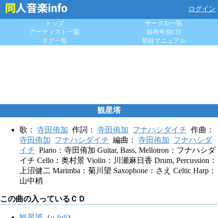
ログイン
トップ
サークル一覧
アーティスト一覧
頒布年別CD
タグ一覧
登録マニュアル
観星塔
歌：
寺田侑加
作詞：
寺田侑加
フナハシダイチ
作曲：
寺田侑加
フナハシダイチ
編曲：
寺田侑加
フナハシダ
イチ
Piano：寺田侑加 Guitar, Bass, Mellotron：フナハシダ
イチ Cello：奥村景 Violin：川瀬麻日香 Drum, Percussion：
上沼健二 Marimba：菊川望 Saxophone：さえ Celtic Harp：
山中梢
この曲の入っているＣＤ
観星塔
（
u-full
）