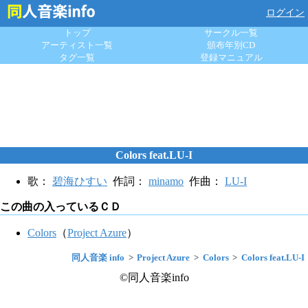
ログイン
トップ
サークル一覧
アーティスト一覧
頒布年別CD
タグ一覧
登録マニュアル
Colors feat.LU-I
歌：
碧海ひすい
作詞：
minamo
作曲：
LU-I
この曲の入っているＣＤ
Colors
（
Project Azure
）
同人音楽 info
Project Azure
Colors
Colors feat.LU-I
©同人音楽info