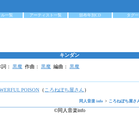
クル一覧
アーティスト一覧
頒布年別CD
タグ一
キンダン
詞：
黒魔
作曲：
黒魔
編曲：
黒魔
OWERFUL POISON
（
ころねぽち屋さん
）
同人音楽 info
ころねぽち屋さ
©同人音楽info