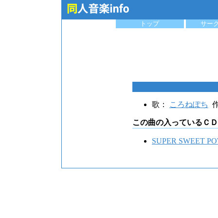
トップ
サー
歌：
ころねぽち
作
この曲の入っているＣＤ
SUPER SWEET P