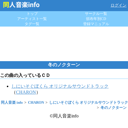
ログイン
トップ
サークル一覧
アーティスト一覧
頒布年別CD
タグ一覧
登録マニュアル
冬のノクターン
この曲の入っているＣＤ
しにいそぐぼくら オリジナルサウンドトラック
（
CHARON
）
同人音楽 info
CHARON
しにいそぐぼくら オリジナルサウンドトラック
冬のノクターン
©同人音楽info