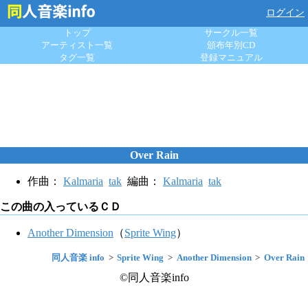
ログイン
トップ
サークル一覧
アーティスト一覧
頒布年別CD
タグ一覧
登録マニュアル
Over Rain
作曲：
Kalmaria
tak
編曲：
Kalmaria
tak
この曲の入っているＣＤ
Another Dimension
（
Sprite Wing
）
同人音楽 info
Sprite Wing
Another Dimension
Over Rain
©同人音楽info