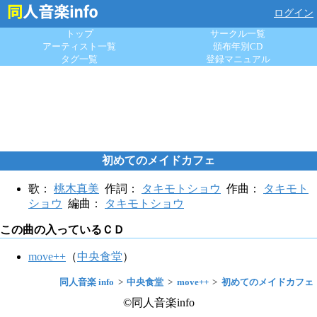
ログイン
トップ
サークル一覧
アーティスト一覧
頒布年別CD
タグ一覧
登録マニュアル
初めてのメイドカフェ
歌：
桃木真美
作詞：
タキモトショウ
作曲：
タキモト
ショウ
編曲：
タキモトショウ
この曲の入っているＣＤ
move++
（
中央食堂
）
同人音楽 info
中央食堂
move++
初めてのメイドカフェ
©同人音楽info