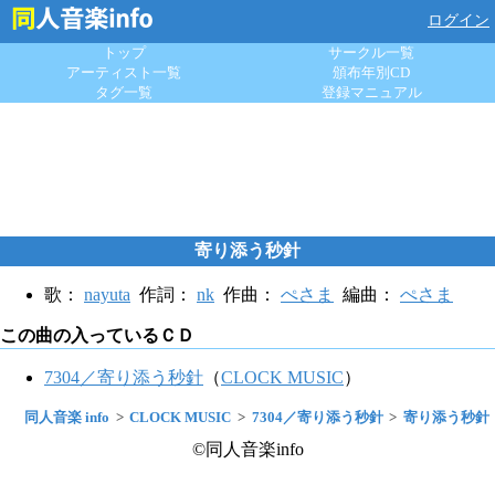
ログイン
トップ
サークル一覧
アーティスト一覧
頒布年別CD
タグ一覧
登録マニュアル
寄り添う秒針
歌：
nayuta
作詞：
nk
作曲：
ぺさま
編曲：
ぺさま
この曲の入っているＣＤ
7304／寄り添う秒針
（
CLOCK MUSIC
）
同人音楽 info
CLOCK MUSIC
7304／寄り添う秒針
寄り添う秒針
©同人音楽info