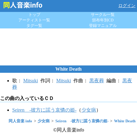
ログイン
トップ
サークル一覧
アーティスト一覧
頒布年別CD
タグ一覧
登録マニュアル
White Death
歌：
Mitsuki
作詞：
Mitsuki
作曲：
黒夜葬
編曲：
黒夜
葬
この曲の入っているＣＤ
Seiren -彼方に謡う哀憐の姫-
（
少女病
）
同人音楽 info
少女病
Seiren -彼方に謡う哀憐の姫-
White Death
©同人音楽info