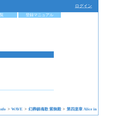
ログイン
覧
登録マニュアル
nfo
WAVE
幻葬鎮魂歌 紫御殿
第四楽章 Alice in