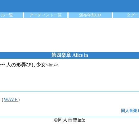
クル一覧
アーティスト一覧
頒布年別CD
タグ一
第四楽章 Alice in
人の形弄びし少女<br />
（
WAVE
）
同人音楽 i
©同人音楽info