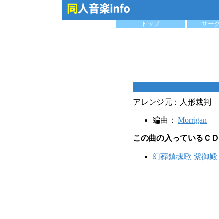
トップ
サー
アレンジ元：人形裁判 〜 
編曲：
Morrigan
この曲の入っているＣＤ
幻葬鎮魂歌 紫御殿