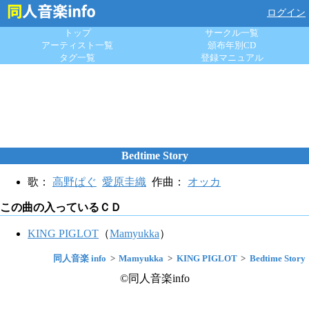
ログイン
トップ
サークル一覧
アーティスト一覧
頒布年別CD
タグ一覧
登録マニュアル
Bedtime Story
歌：
高野ぱぐ
愛原圭織
作曲：
オッカ
この曲の入っているＣＤ
KING PIGLOT
（
Mamyukka
）
同人音楽 info
Mamyukka
KING PIGLOT
Bedtime Story
©同人音楽info