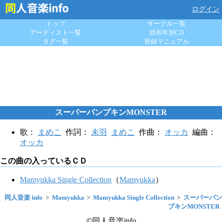
ログイン
トップ
サークル一覧
アーティスト一覧
頒布年別CD
タグ一覧
登録マニュアル
スーパーパンプキンMONSTER
歌：
まめこ
作詞：
未羽
まめこ
作曲：
オッカ
編曲：
オッカ
この曲の入っているＣＤ
Mamyukka Single Collection
（
Mamyukka
）
同人音楽 info
Mamyukka
Mamyukka Single Collection
スーパーパン
プキンMONSTER
©同人音楽info