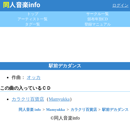
ログイン
トップ
サークル一覧
アーティスト一覧
頒布年別CD
タグ一覧
登録マニュアル
駅前デカダンス
作曲：
オッカ
この曲の入っているＣＤ
カラクリ百貨店
（
Mamyukka
）
同人音楽 info
Mamyukka
カラクリ百貨店
駅前デカダンス
©同人音楽info