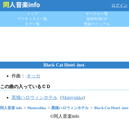
ログイン
トップ
サークル一覧
アーティスト一覧
頒布年別CD
タグ一覧
登録マニュアル
Black Cat Hotel -inst-
作曲：
オッカ
この曲の入っているＣＤ
黒猫ハロウィンホテル
（
Mamyukka
）
同人音楽 info
Mamyukka
黒猫ハロウィンホテル
Black Cat Hotel -inst-
©同人音楽info