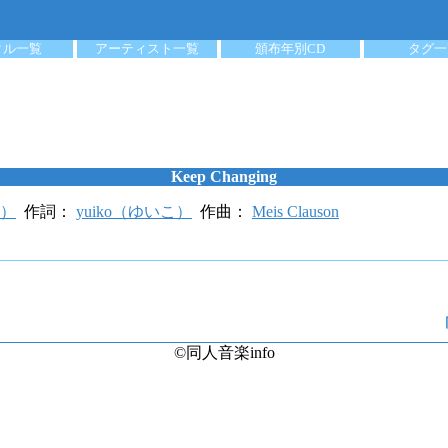
クル一覧
アーティスト一覧
頒布年別CD
タグ一
Keep Changing
こ）
作詞：
yuiko（ゆいこ）
作曲：
Meis Clauson
©同人音楽info