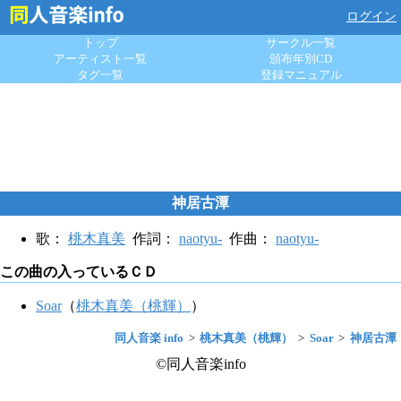
ログイン
トップ
サークル一覧
アーティスト一覧
頒布年別CD
タグ一覧
登録マニュアル
神居古潭
歌：
桃木真美
作詞：
naotyu-
作曲：
naotyu-
この曲の入っているＣＤ
Soar
（
桃木真美（桃輝）
）
同人音楽 info
桃木真美（桃輝）
Soar
神居古潭
©同人音楽info