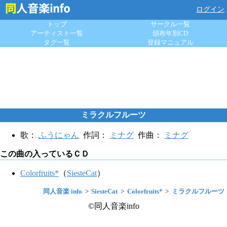
ログイン
トップ
サークル一覧
アーティスト一覧
頒布年別CD
タグ一覧
登録マニュアル
ミラクルフルーツ
歌：
ふうにゃん
作詞：
ミナグ
作曲：
ミナグ
この曲の入っているＣＤ
Colorfruits*
（
SiesteCat
）
同人音楽 info
SiesteCat
Colorfruits*
ミラクルフルーツ
©同人音楽info