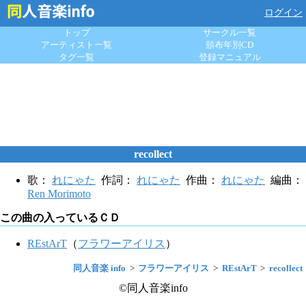
ログイン
トップ
サークル一覧
アーティスト一覧
頒布年別CD
タグ一覧
登録マニュアル
recollect
歌：
れにゃた
作詞：
れにゃた
作曲：
れにゃた
編曲：
Ren Morimoto
この曲の入っているＣＤ
REstArT
（
フラワーアイリス
）
同人音楽 info
フラワーアイリス
REstArT
recollect
©同人音楽info