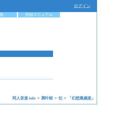
ログイン
覧
登録マニュアル
同人音楽 info
凋叶棕
伝
「幻想萬歳楽」