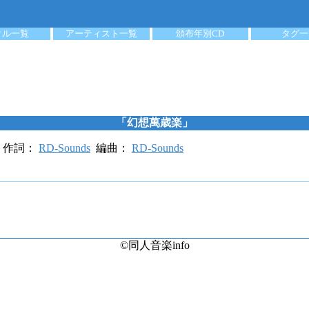
クル一覧
アーティスト一覧
頒布年別CD
タグ一
「幻想萬歳楽」
作詞：
RD-Sounds
編曲：
RD-Sounds
©同人音楽info