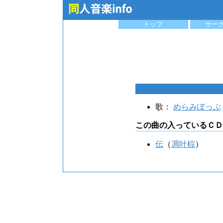
トップ
サー
歌：
めらみぽっぷ
この曲の入っているＣＤ
伝
（
凋叶棕
）