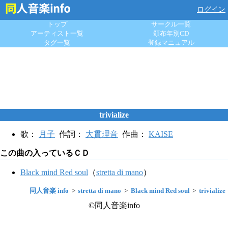
ログイン
トップ
サークル一覧
アーティスト一覧
頒布年別CD
タグ一覧
登録マニュアル
trivialize
歌：
月子
作詞：
大貫理音
作曲：
KAISE
この曲の入っているＣＤ
Black mind Red soul
（
stretta di mano
）
同人音楽 info
stretta di mano
Black mind Red soul
trivialize
©同人音楽info