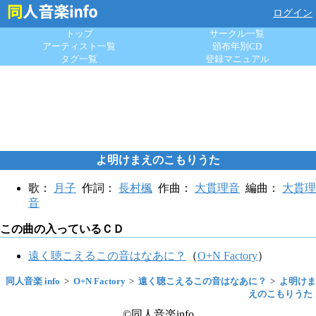
ログイン
トップ
サークル一覧
アーティスト一覧
頒布年別CD
タグ一覧
登録マニュアル
よ明けまえのこもりうた
歌：
月子
作詞：
長村楓
作曲：
大貫理音
編曲：
大貫理
音
この曲の入っているＣＤ
遠く聴こえるこの音はなあに？
（
O+N Factory
）
同人音楽 info
O+N Factory
遠く聴こえるこの音はなあに？
よ明けま
えのこもりうた
©同人音楽info