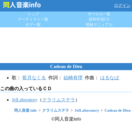
ログイン
トップ
サークル一覧
アーティスト一覧
頒布年別CD
タグ一覧
登録マニュアル
Cadeau de Dieu
歌：
藍月なくる
作詞：
結崎有理
作曲：
はるなば
この曲の入っているＣＤ
JelLaboratory
（
クラリムステラ
）
同人音楽 info
クラリムステラ
JelLaboratory
Cadeau de Dieu
©同人音楽info