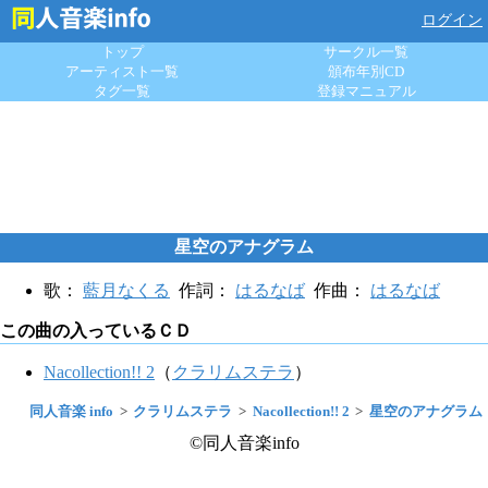
ログイン
トップ
サークル一覧
アーティスト一覧
頒布年別CD
タグ一覧
登録マニュアル
星空のアナグラム
歌：
藍月なくる
作詞：
はるなば
作曲：
はるなば
この曲の入っているＣＤ
Nacollection!! 2
（
クラリムステラ
）
同人音楽 info
クラリムステラ
Nacollection!! 2
星空のアナグラム
©同人音楽info