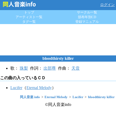
ログイン
トップ
サークル一覧
アーティスト一覧
頒布年別CD
タグ一覧
登録マニュアル
bloodthirsty killer
歌：
珠梨
作詞：
出部尊
作曲：
天音
この曲の入っているＣＤ
Lucifer
（
Eternal Melody
）
同人音楽 info
Eternal Melody
Lucifer
bloodthirsty killer
©同人音楽info