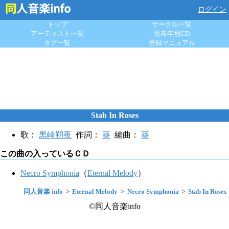
ログイン
トップ
サークル一覧
アーティスト一覧
頒布年別CD
タグ一覧
登録マニュアル
Stab In Roses
歌：
黒崎朔夜
作詞：
葵
編曲：
葵
この曲の入っているＣＤ
Necro Symphonia
（
Eternal Melody
）
同人音楽 info
Eternal Melody
Necro Symphonia
Stab In Roses
©同人音楽info