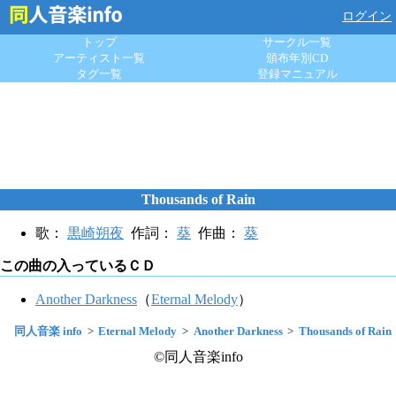
ログイン
トップ
サークル一覧
アーティスト一覧
頒布年別CD
タグ一覧
登録マニュアル
Thousands of Rain
歌：
黒崎朔夜
作詞：
葵
作曲：
葵
この曲の入っているＣＤ
Another Darkness
（
Eternal Melody
）
同人音楽 info
Eternal Melody
Another Darkness
Thousands of Rain
©同人音楽info