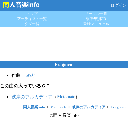
ログイン
トップ
サークル一覧
アーティスト一覧
頒布年別CD
タグ一覧
登録マニュアル
Fragment
作曲：
めと
この曲の入っているＣＤ
彼岸のアルカディア
（
Metomate
）
同人音楽 info
Metomate
彼岸のアルカディア
Fragment
©同人音楽info