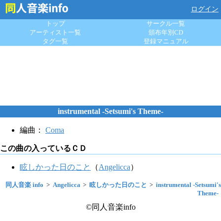
ログイン
トップ
サークル一覧
アーティスト一覧
頒布年別CD
タグ一覧
登録マニュアル
instrumental -Setsumi's Theme-
編曲：
Coma
この曲の入っているＣＤ
眩しかった日のこと
（
Angelicca
）
同人音楽 info
Angelicca
眩しかった日のこと
instrumental -Setsumi's
Theme-
©同人音楽info