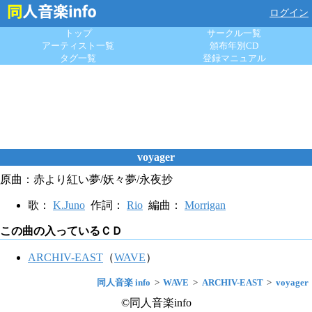
ログイン
トップ
サークル一覧
アーティスト一覧
頒布年別CD
タグ一覧
登録マニュアル
voyager
原曲：赤より紅い夢/妖々夢/永夜抄
歌：
K.Juno
作詞：
Rio
編曲：
Morrigan
この曲の入っているＣＤ
ARCHIV-EAST
（
WAVE
）
同人音楽 info
WAVE
ARCHIV-EAST
voyager
©同人音楽info