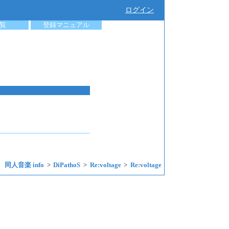
ログイン
覧
登録マニュアル
同人音楽 info
DiPathoS
Re:voltage
Re:voltage