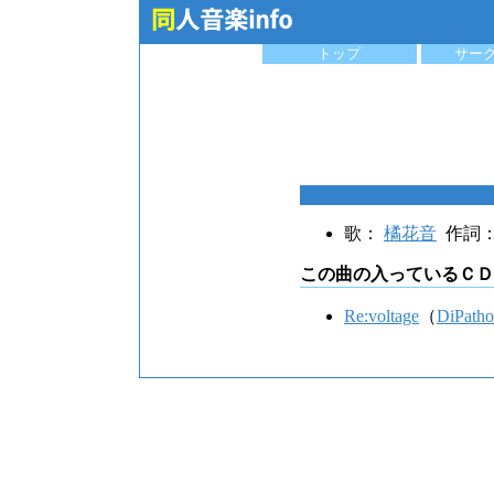
トップ
サー
歌：
橘花音
作詞
この曲の入っているＣＤ
Re:voltage
（
DiPath