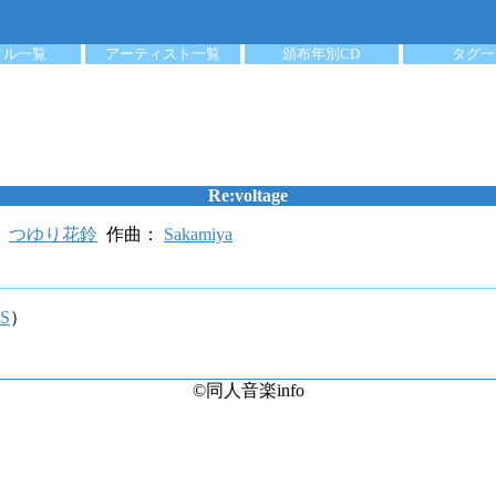
クル一覧
アーティスト一覧
頒布年別CD
タグ一
Re:voltage
：
つゆり花鈴
作曲：
Sakamiya
oS
）
©同人音楽info