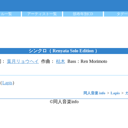
クル一覧
アーティスト一覧
頒布年別CD
タグ一
シンクロ（ Renyata Solo Edition ）
詞：
葉月リョウヘイ
作曲：
枯木
Bass：Ren Morimoto
（
Lapis
）
同人音楽 info
Lapis
©同人音楽info