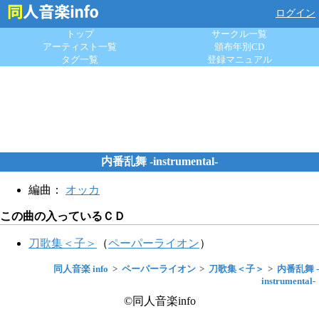
ログイン
トップ
サークル一覧
アーティスト一覧
頒布年別CD
タグ一覧
登録マニュアル
内番乱舞 -instrumental-
編曲：
オッカ
この曲の入っているＣＤ
刀歌集＜子＞
（
ペーパーライオン
）
同人音楽 info
ペーパーライオン
刀歌集＜子＞
内番乱舞 -
instrumental-
©同人音楽info