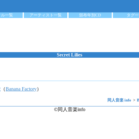
クル一覧
アーティスト一覧
頒布年別CD
タグ一
Secret Lilies
2
（
Banana Factory
）
同人音楽 info
©同人音楽info