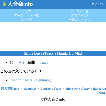
ログイン
トップ
サークル一覧
アーティスト一覧
頒布年別CD
タグ一覧
登録マニュアル
Shine Days (Tracy's Handz Up Mix)
歌：
月子
編曲：
Tracy
この曲の入っているＣＤ
Euphoric Tears
（
signum/ii
）
同人音楽 info
signum/ii
Euphoric Tears
Shine Days (Tracy's Handz Up
Mix)
©同人音楽info