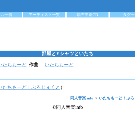
クル一覧
アーティスト一覧
頒布年別CD
タグ一
部屋とYシャツといたち
いたちもーど
作曲：
いたちもーど
いたちもーど！ぷろじぇくと
）
同人音楽 info
いたちもーど！ぷろ
©同人音楽info