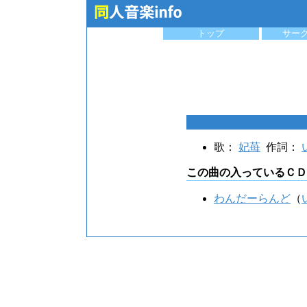
トップ
サー
歌：
妃苺
作詞：
この曲の入っているＣＤ
わんだーらんど
（