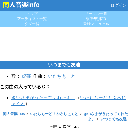
ログイン
トップ
サークル一覧
アーティスト一覧
頒布年別CD
タグ一覧
登録マニュアル
いつまでも友達
歌：
妃苺
作曲：
いたちもーど
この曲の入っているＣＤ
きいさまがうたってくれたよ。
（
いたちもーど！ぷろじ
ぇくと
）
同人音楽 info
いたちもーど！ぷろじぇくと
きいさまがうたってくれた
よ。
いつまでも友達
©同人音楽info