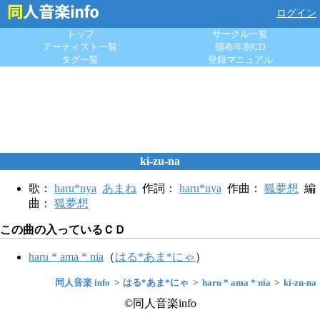
ログイン
トップ
サークル一覧
アーティスト一覧
頒布年別CD
タグ一覧
登録マニュアル
ki-zu-na
歌：
haru*nya
あまね
作詞：
haru*nya
作曲：
狐夢想
編
曲：
狐夢想
この曲の入っているＣＤ
haru * ama * nia
（
はる*あま*にゃ
）
同人音楽 info
はる*あま*にゃ
haru * ama * nia
ki-zu-na
©同人音楽info