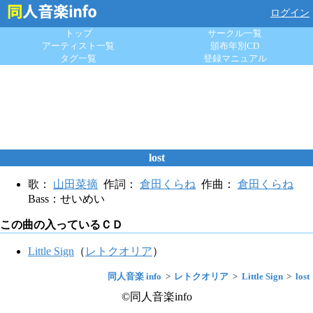
ログイン
トップ
サークル一覧
アーティスト一覧
頒布年別CD
タグ一覧
登録マニュアル
lost
歌：
山田菜摘
作詞：
倉田くらね
作曲：
倉田くらね
Bass：せいめい
この曲の入っているＣＤ
Little Sign
（
レトクオリア
）
同人音楽 info
レトクオリア
Little Sign
lost
©同人音楽info