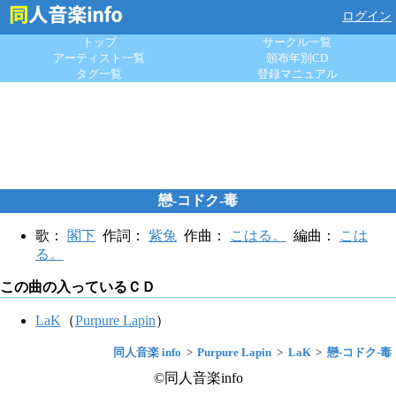
ログイン
トップ
サークル一覧
アーティスト一覧
頒布年別CD
タグ一覧
登録マニュアル
戀-コドク-毒
歌：
閣下
作詞：
紫兔
作曲：
こはる。
編曲：
こは
る。
この曲の入っているＣＤ
LaK
（
Purpure Lapin
）
同人音楽 info
Purpure Lapin
LaK
戀-コドク-毒
©同人音楽info