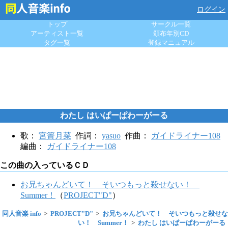
ログイン
トップ
サークル一覧
アーティスト一覧
頒布年別CD
タグ一覧
登録マニュアル
わたし はいぱーぱわーがーる
歌：
宮簀月菜
作詞：
yasuo
作曲：
ガイドライナー108
編曲：
ガイドライナー108
この曲の入っているＣＤ
お兄ちゃんどいて！ そいつもっと殺せない！
Summer！
（
PROJECT"D"
）
同人音楽 info
PROJECT"D"
お兄ちゃんどいて！ そいつもっと殺せな
い！ Summer！
わたし はいぱーぱわーがーる