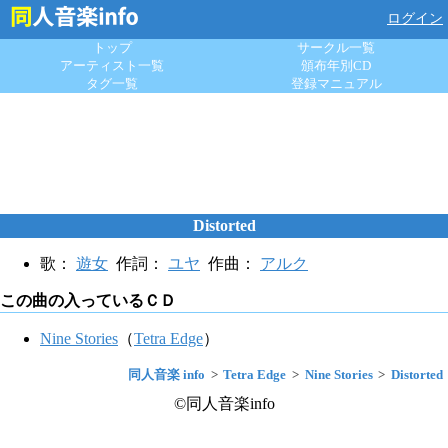
ログイン
トップ
サークル一覧
アーティスト一覧
頒布年別CD
タグ一覧
登録マニュアル
Distorted
歌：
遊女
作詞：
ユヤ
作曲：
アルク
この曲の入っているＣＤ
Nine Stories
（
Tetra Edge
）
同人音楽 info
Tetra Edge
Nine Stories
Distorted
©同人音楽info