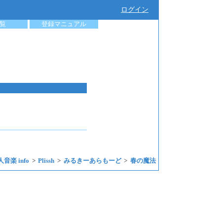
ログイン
覧
登録マニュアル
音楽 info
Plissh
みるきーあらもーど
春の魔法