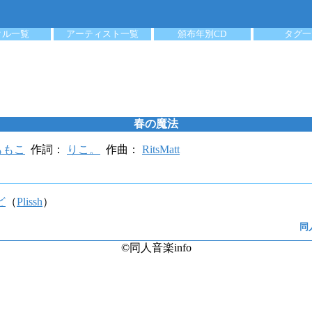
クル一覧
アーティスト一覧
頒布年別CD
タグ一
春の魔法
ももこ
作詞：
りこ。
作曲：
RitsMatt
ど
（
Plissh
）
同人
©同人音楽info