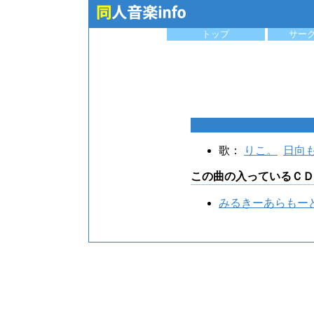
トップ
サー
歌：
りこ。
日向
この曲の入っているＣＤ
みるきーあらもー