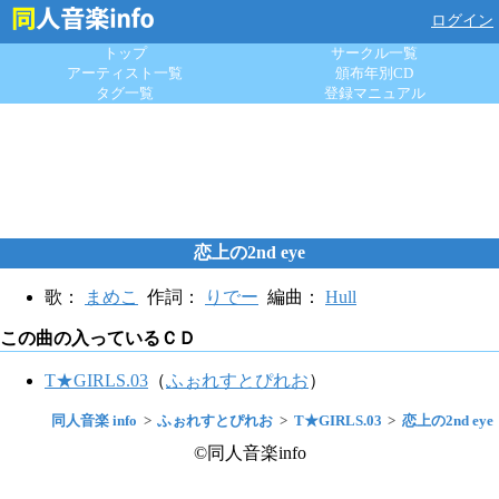
ログイン
トップ
サークル一覧
アーティスト一覧
頒布年別CD
タグ一覧
登録マニュアル
恋上の2nd eye
歌：
まめこ
作詞：
りでー
編曲：
Hull
この曲の入っているＣＤ
T★GIRLS.03
（
ふぉれすとぴれお
）
同人音楽 info
ふぉれすとぴれお
T★GIRLS.03
恋上の2nd eye
©同人音楽info