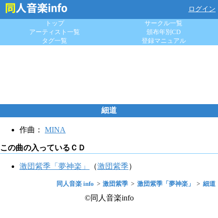
ログイン
トップ
サークル一覧
アーティスト一覧
頒布年別CD
タグ一覧
登録マニュアル
細道
作曲：
MINA
この曲の入っているＣＤ
激団紫季「夢神楽」
（
激団紫季
）
同人音楽 info
激団紫季
激団紫季「夢神楽」
細道
©同人音楽info